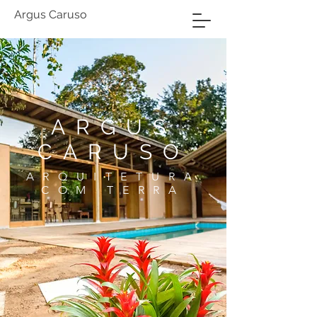
Argus Caruso
ARGUS
CARUSO
ARQUITETURA
COM TERRA